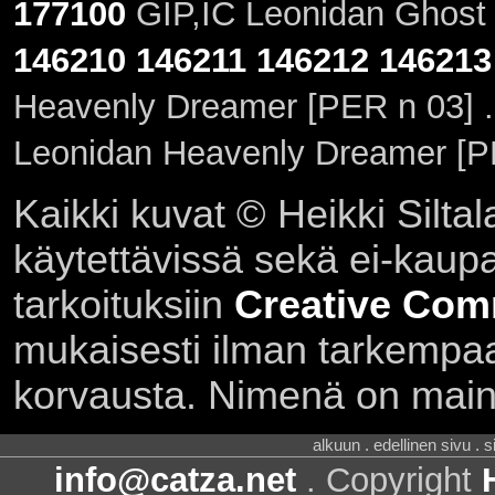
177100
GIP,IC Leonidan Ghost 
146210
146211
146212
146213
Heavenly Dreamer [PER n 03] 
Leonidan Heavenly Dreamer [P
Kaikki kuvat © Heikki Siltal
käytettävissä sekä ei-kaupall
tarkoituksiin
Creative Com
mukaisesti ilman tarkempaa 
korvausta. Nimenä on main
alkuun . edellinen sivu . 
info@catza.net
. Copyright