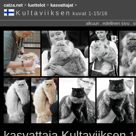
catza.net
>
luettelot
>
kasvattajat
>
Kultaviiksen
kuvat 1-15/16
alkuun . edellinen sivu . 
kasvattaja Kultaviiksen
16