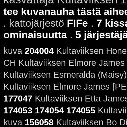
tee kuvanauha tästä aihe
. kattojärjestö
FIFe
.
7 kiss
ominaisuutta
.
5 järjestäj
kuva
204004
Kultaviiksen Hone
CH Kultaviiksen Elmore James 
Kultaviiksen Esmeralda (Maisy)
Kultaviiksen Elmore James [PE
177047
Kultaviiksen Etta James
174053
174054
174055
Kultavi
kuva
156058
Kultaviiksen Bo D