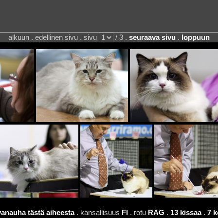
alkuun . edellinen sivu . sivu
/ 3 .
seuraava sivu
.
loppuun
vanauha tästä aiheesta
. kansallisuus
FI
. rotu
RAG
.
13 kissaa
.
7 k