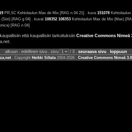
19
PR,SC Kehtolaulun Max de Mio [RAG n 04 21] . kuva
151078
Kehtolaulun 
(Siiri) [RAG g 04] . kuvat
108352
108353
Kehtolaulun Max de Mio (Max) [RA
nica) [RAG n 04]
aupallisiin että kaupallisiin tarkoituksiin
Creative Commons Nimeä 3.
a.net
.
alkuun . edellinen sivu . sivu
/ 3 .
seuraava sivu
.
loppuun
za.net
. Copyright
Heikki Siltala
2004-2026 .
Creative Commons Nimeä 3.0 