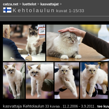
catza.net
>
luettelot
>
kasvattajat
>
Kehtolaulun
kuvat 1-15/33
kasvattaja Kehtolaulun
33 kuvaa . 11.2.2006 - 3.9.2011 .
tee ku