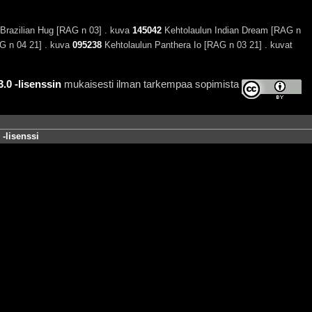
Brazilian Hug [RAG n 03] . kuva
145042
Kehtolaulun Indian Dream [RAG n
G n 04 21] . kuva
095238
Kehtolaulun Panthera Io [RAG n 03 21] . kuvat
0 -lisenssin
mukaisesti ilman tarkempaa sopimista
-lisenssi