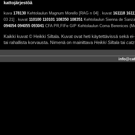
kattojärjestöä
kuva
178130
Kehtolaulun Magnum Morello [RAG n 04] . kuvat
161118
1611
03 21] . kuvat
110100
110101
108350
108351
Kehtolaulun Sienna de Sanza 
094054
094055
093041
CFA PR,FIFe GIP Kehtolaulun Coma Berenices (Mo
Kaikki kuvat © Heikki Siltala. Kuvat ovat heti käytettävissä sekä ei-k
tai rahallista korvausta. Nimenä on mainittava
Heikki Siltala
tai
catz
info@cat