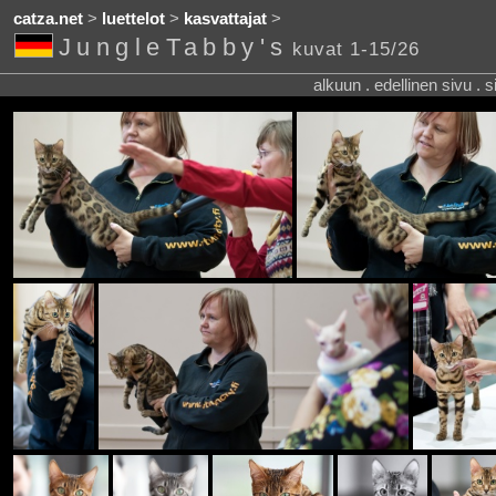
catza.net
>
luettelot
>
kasvattajat
>
JungleTabby's
kuvat 1-15/26
alkuun . edellinen sivu . 