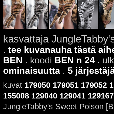
kasvattaja JungleTabby'
.
tee kuvanauha tästä aih
BEN
. koodi
BEN n 24
. ul
ominaisuutta
.
5 järjestäj
kuvat
179050
179051
179052
1
155008
129040
129041
129167
JungleTabby's Sweet Poison [B