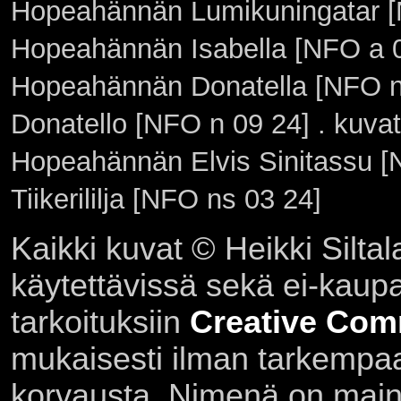
Hopeahännän Lumikuningatar [
Hopeahännän Isabella [NFO a 0
Hopeahännän Donatella [NFO n
Donatello [NFO n 09 24] . kuva
Hopeahännän Elvis Sinitassu [
Tiikerililja [NFO ns 03 24]
Kaikki kuvat © Heikki Siltal
käytettävissä sekä ei-kaupall
tarkoituksiin
Creative Com
mukaisesti ilman tarkempaa 
korvausta. Nimenä on main