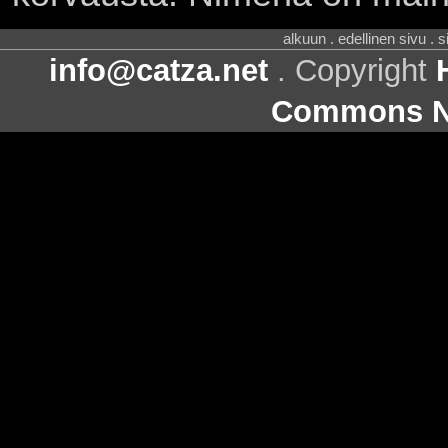
alkuun . edellinen sivu . 
info@catza.net
. Copyright
Commons Ni