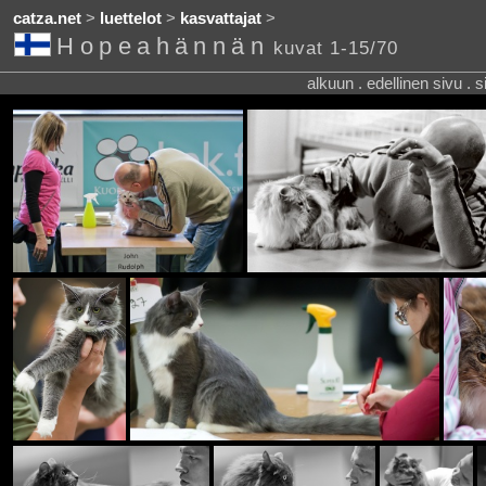
catza.net
>
luettelot
>
kasvattajat
>
Hopeahännän
kuvat 1-15/70
alkuun . edellinen sivu . 