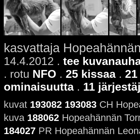
kasvattaja Hopeahännä
14.4.2012 .
tee kuvanauha
. rotu
NFO
.
25 kissaa
.
21
ominaisuutta
.
11 järjestä
kuvat
193082
193083
CH Hopeah
kuva
188062
Hopeahännän Torn
184027
PR Hopeahännän Leonar