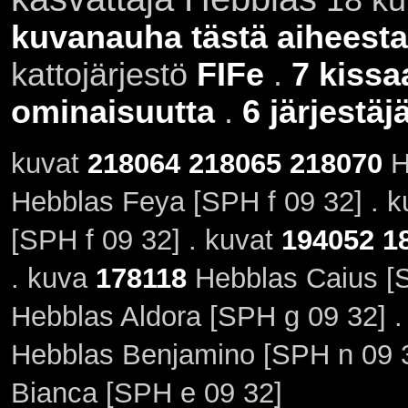
kuvanauha tästä aiheesta
kattojärjestö
FIFe
.
7 kissa
ominaisuutta
.
6 järjestäj
kuvat
218064
218065
218070
H
Hebblas Feya [SPH f 09 32] . 
[SPH f 09 32] . kuvat
194052
1
. kuva
178118
Hebblas Caius [S
Hebblas Aldora [SPH g 09 32] .
Hebblas Benjamino [SPH n 09 3
Bianca [SPH e 09 32]