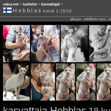
catza.net
>
luettelot
>
kasvattajat
>
Hebblas
kuvat 1-15/18
alkuun . edellinen sivu . 
kasvattaja Hebblas
18 kuv