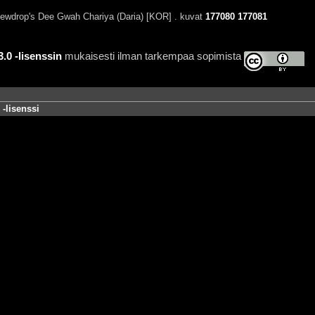
wdrop's Dee Gwah Chariya (Daria) [KOR] . kuvat
177080
177081
0 -lisenssin
mukaisesti ilman tarkempaa sopimista
-lisenssi