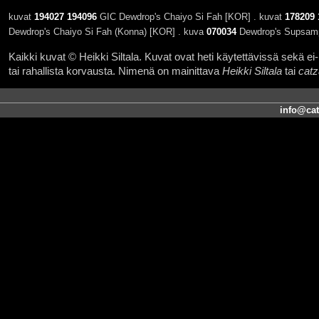
kuvat
194027
194096
GIC Dewdrop's Chaiyo Si Fah [KOR] . kuvat
178209
Dewdrop's Chaiyo Si Fah (Konna) [KOR] . kuva
070034
Dewdrop's Supsam
Kaikki kuvat © Heikki Siltala. Kuvat ovat heti käytettävissä sekä ei-k
tai rahallista korvausta. Nimenä on mainittava
Heikki Siltala
tai
catz
info@cat