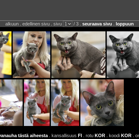
alkuun . edellinen sivu . sivu
/ 3 .
seuraava sivu
.
loppuun
vanauha tästä aiheesta
. kansallisuus
FI
. rotu
KOR
. koodi
KOR
. o