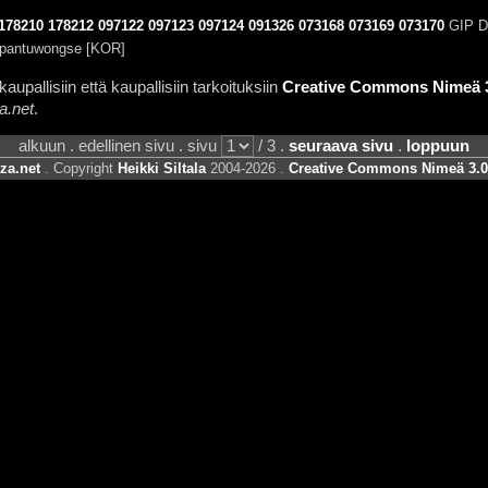
178210
178212
097122
097123
097124
091326
073168
073169
073170
GIP De
pantuwongse [KOR]
aupallisiin että kaupallisiin tarkoituksiin
Creative Commons Nimeä 3.
a.net
.
alkuun . edellinen sivu . sivu
/ 3 .
seuraava sivu
.
loppuun
za.net
. Copyright
Heikki Siltala
2004-2026 .
Creative Commons Nimeä 3.0 