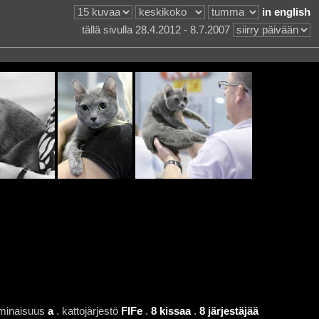
in english
tällä sivulla 28.4.2012 - 8.7.2007
minaisuus
a
. kattojärjestö
FIFe
.
8 kissaa
.
8 järjestäjää