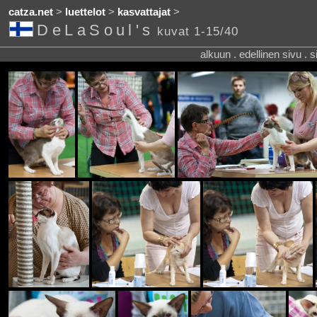
catza.net
>
luettelot
>
kasvattajat
>
DeLaSoul's
kuvat 1-15/40
alkuun . edellinen sivu . 