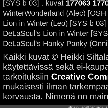
[SYS b 03] . kuvat
177063
177
WinterWonderland (Alec) [OSH 
Lion in Winter (Leo) [SYS b 03]
DeLaSoul's Lion in Winter [SYS
DeLaSoul's Hanky Panky (Onni)
Kaikki kuvat © Heikki Siltal
käytettävissä sekä ei-kaupall
tarkoituksiin
Creative Com
mukaisesti ilman tarkempaa 
korvausta. Nimenä on main
alkuun . edellinen sivu . 