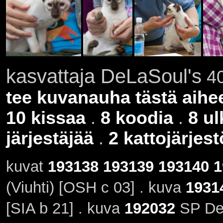
kasvattaja DeLaSoul's
40
tee kuvanauha tästä aihe
10 kissaa
.
8 koodia
.
8 u
järjestäjää
.
2 kattojärjes
kuvat
193138
193139
193140
1
(Viuhti) [OSH c 03] . kuva
1931
[SIA b 21] . kuva
192032
SP DeL