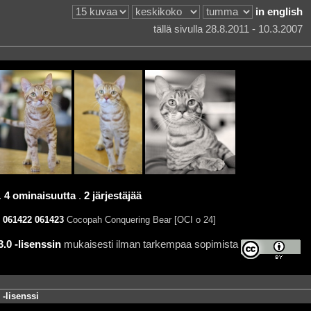
in english
tällä sivulla 28.8.2011 - 10.3.2007
.
4 ominaisuutta
.
2 järjestäjää
061422
061423
Cocopah Conquering Bear [OCI o 24]
0 -lisenssin
mukaisesti ilman tarkempaa sopimista
-lisenssi