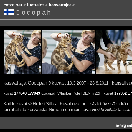
catza.net
>
luettelot
>
kasvattajat
>
Cocopah
kasvattaja Cocopah
9 kuvaa . 10.3.2007 - 28.8.2011 . kansallis
kuvat
177048
177049
Cocopah Whisker Pole [BEN n 22] . kuvat
177052
17
Kaikki kuvat © Heikki Siltala. Kuvat ovat heti käytettävissä sekä ei-k
tai rahallista korvausta. Nimenä on mainittava
Heikki Siltala
tai
catz
info@cat