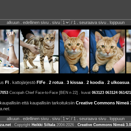
alkuun . edellinen sivu . sivu
/ 1 . seuraava sivu . loppuun
uus
FI
. kattojärjestö
FIFe
.
2 rotua
.
3 kissaa
.
2 koodia
.
2 ulkoasua
7053
Cocopah Chief Face-to-Face [BEN n 22] . kuvat
063123
063124
061421
aupallisiin että kaupallisiin tarkoituksiin
Creative Commons Nimeä 3.
a.net
.
alkuun . edellinen sivu . sivu
/ 1 . seuraava sivu . loppuun
za.net
. Copyright
Heikki Siltala
2004-2026 .
Creative Commons Nimeä 3.0 