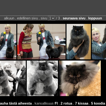
alkuun . edellinen sivu . sivu
/ 3 .
seuraava sivu
.
loppuun
auha tästä aiheesta
. kansallisuus
FI
.
2 rotua
.
7 kissaa
.
5 koodia