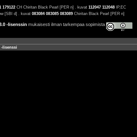
1
179122
CH Chiritan Black Pearl [PER n] . kuvat
112047
112048
IP,EC
w [SBI d] . kuvat
083084
083085
083089
Chiritan Black Pearl [PER n]
0 -lisenssin
mukaisesti ilman tarkempaa sopimista
-lisenssi