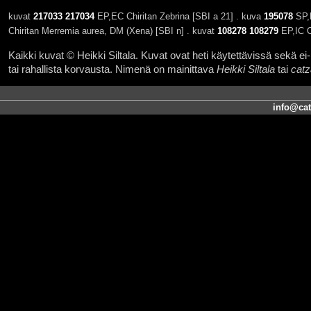
kuvat
217033
217034
EP,EC Chiritan Zebrina [SBI a 21] . kuva
195078
SP,E
Chiritan Merremia aurea, DM (Xena) [SBI n] . kuvat
108278
108279
EP,IC C
Kaikki kuvat © Heikki Siltala. Kuvat ovat heti käytettävissä sekä ei-k
tai rahallista korvausta. Nimenä on mainittava
Heikki Siltala
tai
catz
info@cat