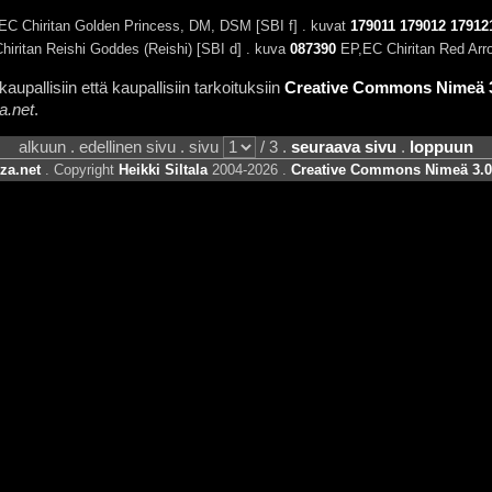
C Chiritan Golden Princess, DM, DSM [SBI f] . kuvat
179011
179012
17912
hiritan Reishi Goddes (Reishi) [SBI d] . kuva
087390
EP,EC Chiritan Red Arro
aupallisiin että kaupallisiin tarkoituksiin
Creative Commons Nimeä 3.
a.net
.
alkuun . edellinen sivu . sivu
/ 3 .
seuraava sivu
.
loppuun
za.net
. Copyright
Heikki Siltala
2004-2026 .
Creative Commons Nimeä 3.0 