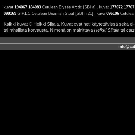
kuvat
194067
184083
Cetulean Elysée Arctic [SBI a] . kuvat
177072
17707
099169
GIP,EC Cetulean Beamish Stout [SBI n 21] . kuva
096106
Cetulean
Kaikki kuvat © Heikki Siltala. Kuvat ovat heti käytettävissä sekä ei-k
tai rahallista korvausta. Nimenä on mainittava
Heikki Siltala
tai
catz
info@cat