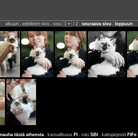
alkuun . edellinen sivu . sivu
/ 2 .
seuraava sivu
.
loppuun
nauha tästä aiheesta
. kansallisuus
FI
. rotu
SBI
. kattojärjestö
FIFe