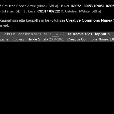
3
Cetulean Elysée Arctic (Alma) [SBI a] . kuvat
169052
169053
169054
1690
 Juliénas [SBI n] . kuvat
092317
092322
IC Cetulean I-White [SBI a]
aupallisiin että kaupallisiin tarkoituksiin
Creative Commons Nimeä 3.
a.net
.
alkuun . edellinen sivu . sivu
/ 2 .
seuraava sivu
.
loppuun
za.net
. Copyright
Heikki Siltala
2004-2026 .
Creative Commons Nimeä 3.0 