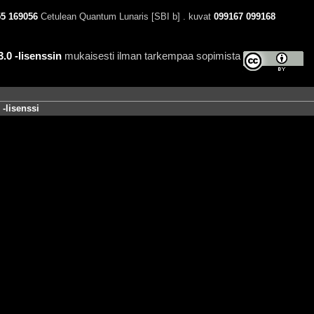
55
169056
Cetulean Quantum Lunaris [SBI b] . kuvat
099167
099168
0 -lisenssin
mukaisesti ilman tarkempaa sopimista
-lisenssi