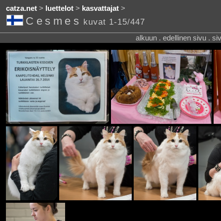
catza.net
>
luettelot
>
kasvattajat
>
Cesmes
kuvat 1-15/447
alkuun . edellinen sivu . s