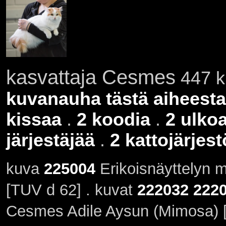
kasvattaja Cesmes
447 ku
kuvanauha tästä aiheesta
kissaa
.
2 koodia
.
2 ulko
järjestäjää
.
2 kattojärjes
kuva
225004
Erikoisnäyttelyn 
[TUV d 62] . kuvat
222032
222
Cesmes Adile Aysun (Mimosa) [