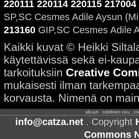
220111
220114
220115
217004
SP,SC Cesmes Adile Aysun (Mi
213160
GIP,SC Cesmes Adile A
Kaikki kuvat © Heikki Siltal
käytettävissä sekä ei-kaupall
tarkoituksiin
Creative Com
mukaisesti ilman tarkempaa 
korvausta. Nimenä on main
alkuun . edellinen sivu . s
info@catza.net
. Copyright
Commons Ni