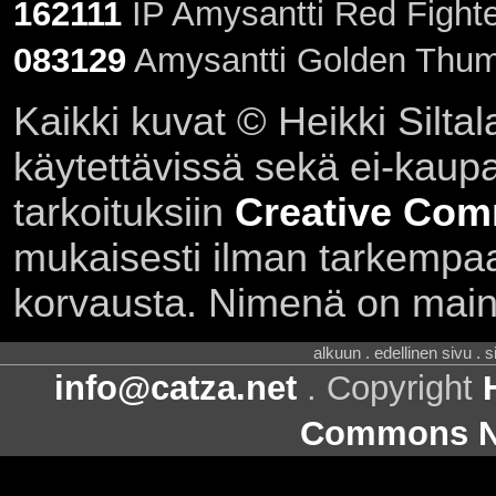
162111
IP Amysantti Red Fighte
083129
Amysantti Golden Thum
Kaikki kuvat © Heikki Siltal
käytettävissä sekä ei-kaupall
tarkoituksiin
Creative Com
mukaisesti ilman tarkempaa 
korvausta. Nimenä on main
alkuun . edellinen sivu . 
info@catza.net
. Copyright
Commons Ni