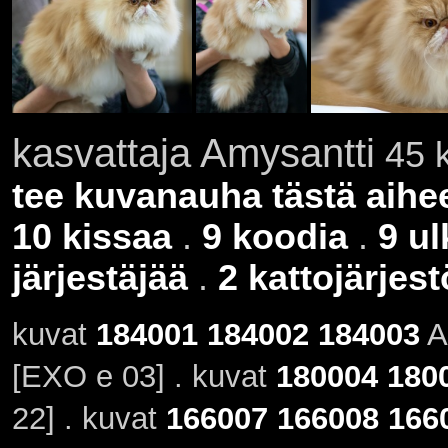
kasvattaja Amysantti
45 k
tee kuvanauha tästä aihe
10 kissaa
.
9 koodia
.
9 u
järjestäjää
.
2 kattojärjes
kuvat
184001
184002
184003
A
[EXO e 03] . kuvat
180004
180
22] . kuvat
166007
166008
166