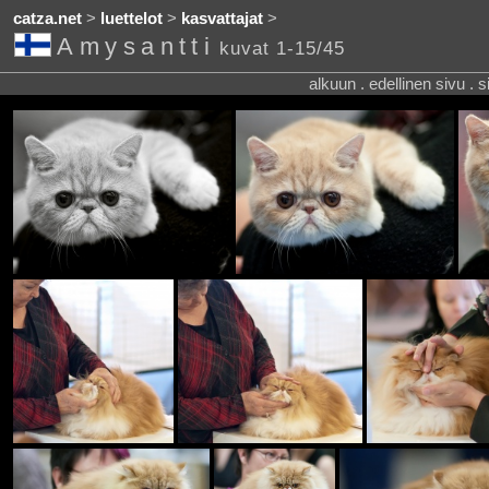
catza.net
>
luettelot
>
kasvattajat
>
Amysantti
kuvat 1-15/45
alkuun . edellinen sivu . 