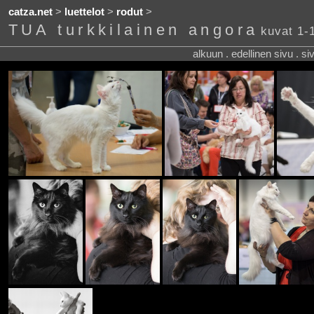
catza.net
>
luettelot
>
rodut
>
TUA turkkilainen angora
kuvat 1-
alkuun . edellinen sivu . s