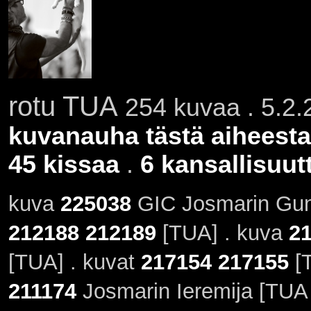
rotu TUA
254 kuvaa . 5.2.
kuvanauha tästä aiheesta
45 kissaa
.
6 kansallisuut
kuva
225038
GIC Josmarin Guni
212188
212189
[TUA] . kuva
2
[TUA] . kuvat
217154
217155
[T
211174
Josmarin Ieremija [TUA 