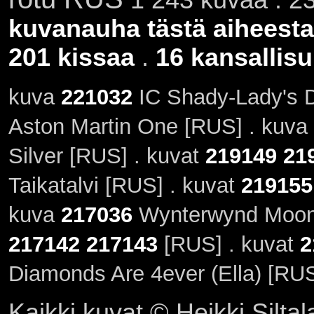
kuvanauha tästä aiheesta
201 kissaa
.
16 kansallisu
kuva
221032
IC Shady-Lady's 
Aston Martin One [RUS] . kuva
Silver [RUS] . kuvat
219149
21
Taikatalvi [RUS] . kuvat
219155
kuva
217036
Wynterwynd Moon R
217142
217143
[RUS] . kuvat
2
Diamonds Are 4ever (Ella) [RU
Kaikki kuvat © Heikki Siltal