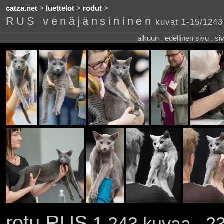
catza.net
>
luettelot
>
rodut
>
RUS venäjänsininen
kuvat 1-15/1243
alkuun . edellinen sivu . s
rotu RUS
1 243 kuvaa . 23