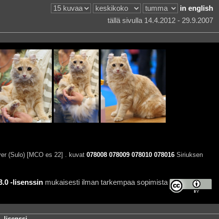
in english
tällä sivulla 14.4.2012 - 29.9.2007
er (Sulo) [MCO es 22] . kuvat
078008
078009
078010
078016
Siriuksen
0 -lisenssin
mukaisesti ilman tarkempaa sopimista
-lisenssi