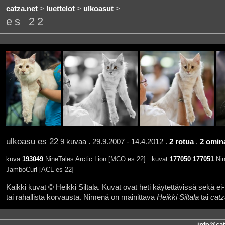
catza.net
>
luettelot
>
ulkoasut
>
es 22
ulkoasu es 22
9 kuvaa . 29.9.2007 - 14.4.2012 .
2 rotua
.
2 omin
kuva
193049
NineTales Arctic Lion [MCO es 22] . kuvat
177050
177051
Nin
JamboCurl [ACL es 22]
Kaikki kuvat © Heikki Siltala. Kuvat ovat heti käytettävissä sekä ei-k
tai rahallista korvausta. Nimenä on mainittava
Heikki Siltala
tai
catz
info@cat