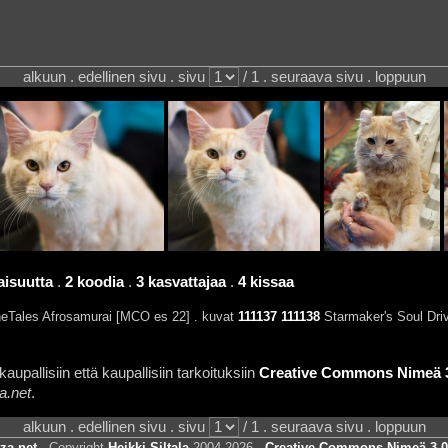
alkuun . edellinen sivu . sivu
/ 1 . seuraava sivu . loppuun
aisuutta
.
2 koodia
.
3 kasvattajaa
.
4 kissaa
eTales Afrosamurai [MCO es 22] . kuvat
111137
111138
Starmaker's Soul Driv
aupallisiin että kaupallisiin tarkoituksiin
Creative Commons Nimeä 3.
a.net
.
alkuun . edellinen sivu . sivu
/ 1 . seuraava sivu . loppuun
za.net
. Copyright
Heikki Siltala
2004-2026 .
Creative Commons Nimeä 3.0 