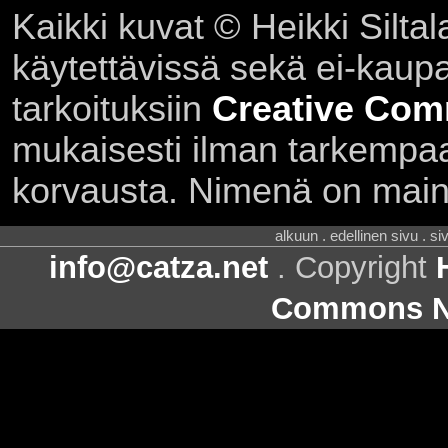
Kaikki kuvat © Heikki Siltal
käytettävissä sekä ei-kaupall
tarkoituksiin
Creative Com
mukaisesti ilman tarkempaa 
korvausta. Nimenä on main
alkuun . edellinen sivu . s
info@catza.net
. Copyright
Commons Ni