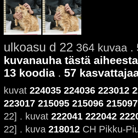
ulkoasu d 22
364 kuvaa . 
kuvanauha tästä aiheesta
13 koodia
.
57 kasvattaja
kuvat
224035
224036
223012
2
223017
215095
215096
215097
22] . kuvat
222041
222042
222
22] . kuva
218012
CH Pikku-Piu