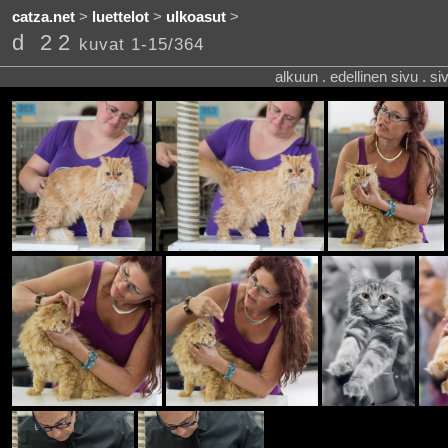
catza.net
>
luettelot
>
ulkoasut
>
d 22
kuvat 1-15/364
alkuun . edellinen sivu . s