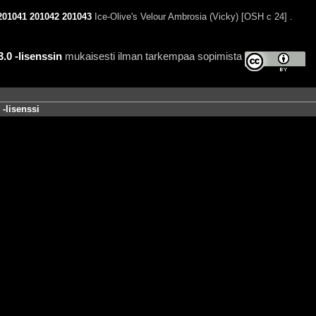
201041
201042
201043
Ice-Olive's Velour Ambrosia (Vicky) [OSH c 24] .
0 -lisenssin
mukaisesti ilman tarkempaa sopimista
-lisenssi