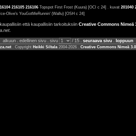
16104
216105
216106
Topspot First Frost (Kuura) [OCI c 24] . kuvat
201040
ce-Olive's YouGotMeRunnin' (Wallu) [OSH c 24]
aupallisiin että kaupallisiin tarkoituksiin
Creative Commons Nimeä 3.
a.net
.
alkuun . edellinen sivu . sivu
/ 15 .
seuraava sivu
.
loppuun
za.net
. Copyright
Heikki Siltala
2004-2026 .
Creative Commons Nimeä 3.0 