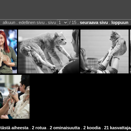
alkuun . edellinen sivu . sivu
/ 15 .
seuraava sivu
.
loppuun
tästä aiheesta
.
2 rotua
.
2 ominaisuutta
.
2 koodia
.
21 kasvattaja