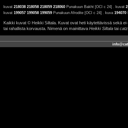
kuvat
218038
218058
218059
218060
Punakuun Bakht [OCI c 24] . kuvat
2
kuvat
199057
199058
199059
Punakuun Afrodite [OCI c 24] . kuva
194070
I
Kaikki kuvat © Heikki Siltala. Kuvat ovat heti käytettävissä sekä ei-k
tai rahallista korvausta. Nimenä on mainittava
Heikki Siltala
tai
catz
info@cat