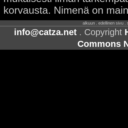
korvausta. Nimenä on main
alkuun . edellinen sivu .
info@catza.net
. Copyright
Commons Ni