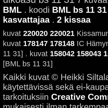
BML
. koodi
BML bs 11 31
kasvattajaa
.
2 kissaa
kuvat
220020
220021
Kissamum
kuvat
178147
178148
IC Hämynh
11 31] . kuvat
158042
158043
1
[BML bs 11 31]
Kaikki kuvat © Heikki Siltal
käytettävissä sekä ei-kaupall
tarkoituksiin
Creative Com
mukaisesti ilman tarkempaa 