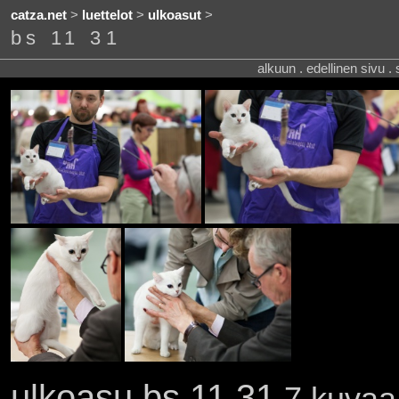
catza.net
>
luettelot
>
ulkoasut
>
bs 11 31
alkuun . edellinen sivu .
ulkoasu bs 11 31
7 kuvaa 