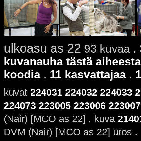
ulkoasu as 22
93 kuvaa . 
kuvanauha tästä aiheesta
koodia
.
11 kasvattajaa
.
1
kuvat
224031
224032
224033
2
224073
223005
223006
223007
(Nair) [MCO as 22] . kuva
2140
DVM (Nair) [MCO as 22] uros .