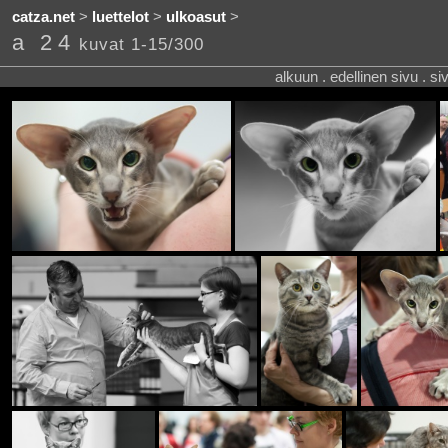
catza.net
>
luettelot
>
ulkoasut
>
a 24
kuvat 1-15/300
alkuun . edellinen sivu . s