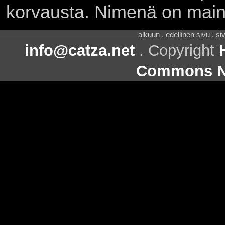
korvausta. Nimenä on main
alkuun . edellinen sivu . s
info@catza.net
. Copyright
Commons Ni