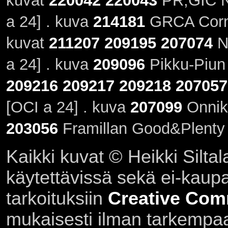
kuvat
220042
220043
PR,GIC Ni
a 24] . kuva
214181
GRCA CornF
kuvat
211207
209195
207074
Ni
a 24] . kuva
209096
Pikku-Piun 
209216
209217
209218
207057
[OCI a 24] . kuva
207099
Onnika
203056
Framillan Good&Plenty
Kaikki kuvat © Heikki Siltal
käytettävissä sekä ei-kaupall
tarkoituksiin
Creative Com
mukaisesti ilman tarkempaa 