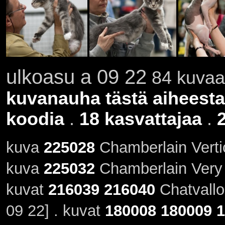
ulkoasu a 09 22
84 kuvaa 
kuvanauha tästä aiheesta
koodia
.
18 kasvattajaa
.
kuva
225028
Chamberlain Vertic
kuva
225032
Chamberlain Very 
kuvat
216039
216040
Chatvallo
09 22] . kuvat
180008
180009
1