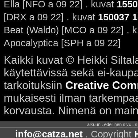
Ella [NFO a 09 22] . kuvat
1550
[DRX a 09 22] . kuvat
150037
1
Beat (Waldo) [MCO a 09 22] . 
Apocalyptica [SPH a 09 22]
Kaikki kuvat © Heikki Siltal
käytettävissä sekä ei-kaupall
tarkoituksiin
Creative Com
mukaisesti ilman tarkempaa 
korvausta. Nimenä on main
alkuun . edellinen sivu . 
info@catza.net
. Copyright